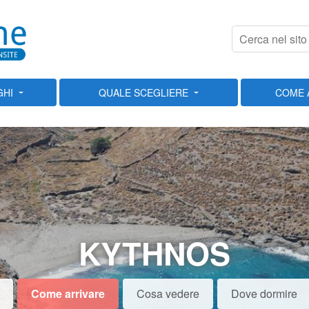
GHI
QUALE SCEGLIERE
COME 
KYTHNOS
Come arrivare
Cosa vedere
Dove dormire