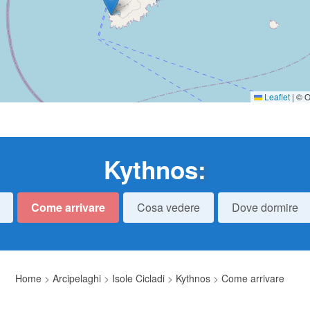
Leaflet
|
© O
Kythnos
:
Come arrivare
Cosa vedere
Dove dormire
Home
>
Arcipelaghi
>
Isole Cicladi
>
Kythnos
>
Come arrivare