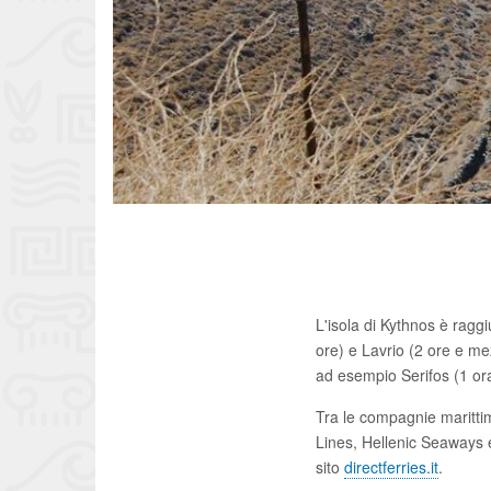
L'isola di Kythnos è raggi
ore) e Lavrio (2 ore e mez
ad esempio Serifos (1 ora 
Tra le compagnie maritti
Lines, Hellenic Seaways e 
sito
directferries.it
.