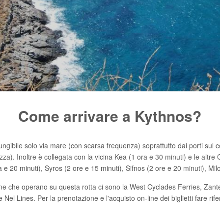
Come arrivare a Kythnos?
ungibile solo via mare (con scarsa frequenza) soprattutto dai porti sul c
za). Inoltre è collegata con la vicina Kea (1 ora e 30 minuti) e le altre 
e 20 minuti), Syros (2 ore e 15 minuti), Sifnos (2 ore e 20 minuti), Milo
me che operano su questa rotta ci sono la West Cyclades Ferries, Zant
Nel Lines. Per la prenotazione e l'acquisto on-line dei biglietti fare ri