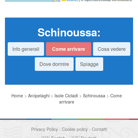
Schinoussa
:
Info generali
Come arrivare
Cosa vedere
Dove dormire
Spiagge
Home
>
Arcipelaghi
>
Isole Cicladi
>
Schinoussa
>
Come
arrivare
Privacy Policy
-
Cookie policy
-
Contatti