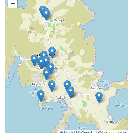
−
Leaflet
|
© OpenStreetMap contributors