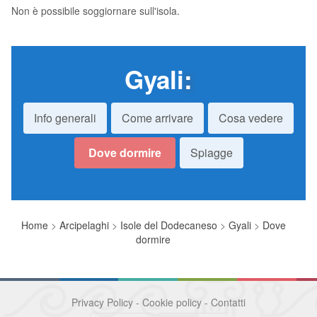
Non è possibile soggiornare sull'isola.
Gyali
:
Info generali
Come arrivare
Cosa vedere
Dove dormire
Spiagge
Home
>
Arcipelaghi
>
Isole del Dodecaneso
>
Gyali
>
Dove
dormire
Privacy Policy
-
Cookie policy
-
Contatti