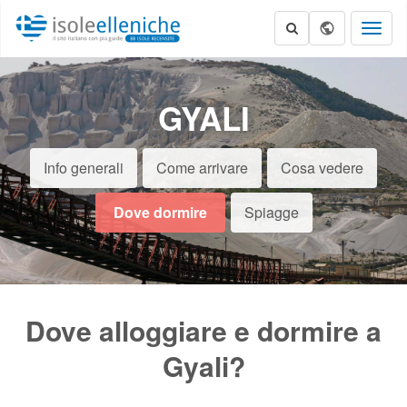
Toggl
naviga
GYALI
Info generali
Come arrivare
Cosa vedere
Dove dormire
Spiagge
Dove alloggiare e dormire a
Gyali?