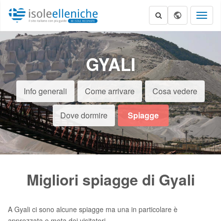
Toggl
naviga
GYALI
Info generali
Come arrivare
Cosa vedere
Dove dormire
Spiagge
Migliori spiagge di Gyali
A Gyali ci sono alcune spiagge ma una in particolare è
apprezzata e meta dei visitatori.