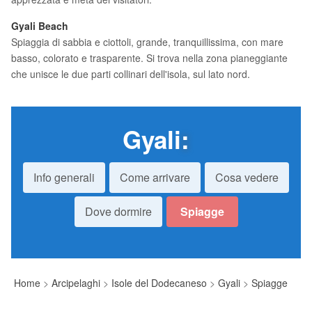
Gyali Beach
Spiaggia di sabbia e ciottoli, grande, tranquillissima, con mare
basso, colorato e trasparente. Si trova nella zona pianeggiante
che unisce le due parti collinari dell'isola, sul lato nord.
Gyali
:
Info generali
Come arrivare
Cosa vedere
Dove dormire
Spiagge
Home
>
Arcipelaghi
>
Isole del Dodecaneso
>
Gyali
>
Spiagge