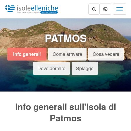
Toggl
naviga
PATMOS
Info generali
Come arrivare
Cosa vedere
Dove dormire
Spiagge
Info generali sull'isola di
Patmos