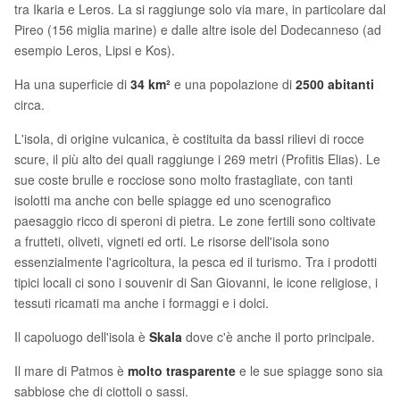
tra Ikaria e Leros. La si raggiunge solo via mare, in particolare dal
Pireo (156 miglia marine) e dalle altre isole del Dodecanneso (ad
esempio Leros, Lipsi e Kos).
Ha una superficie di
34 km²
e una popolazione di
2500 abitanti
circa.
L'isola, di origine vulcanica, è costituita da bassi rilievi di rocce
scure, il più alto dei quali raggiunge i 269 metri (Profitis Elias). Le
sue coste brulle e rocciose sono molto frastagliate, con tanti
isolotti ma anche con belle spiagge ed uno scenografico
paesaggio ricco di speroni di pietra. Le zone fertili sono coltivate
a frutteti, oliveti, vigneti ed orti. Le risorse dell'isola sono
essenzialmente l'agricoltura, la pesca ed il turismo. Tra i prodotti
tipici locali ci sono i souvenir di San Giovanni, le icone religiose, i
tessuti ricamati ma anche i formaggi e i dolci.
Il capoluogo dell'isola è
Skala
dove c'è anche il porto principale.
Il mare di Patmos è
molto trasparente
e le sue spiagge sono sia
sabbiose che di ciottoli o sassi.