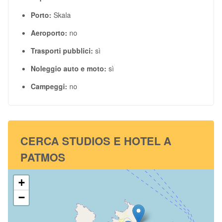
Porto:
Skala
Aeroporto:
no
Trasporti pubblici:
sì
Noleggio auto e moto:
sì
Campeggi:
no
CERCA STUDIOS E HOTEL A
PATMOS
+
−