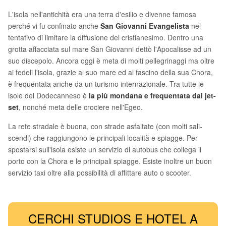
L'isola nell'antichità era una terra d'esilio e divenne famosa
perché vi fu confinato anche
San Giovanni Evangelista
nel
tentativo di limitare la diffusione del cristianesimo. Dentro una
grotta affacciata sul mare San Giovanni dettò l'Apocalisse ad un
suo discepolo. Ancora oggi è meta di molti pellegrinaggi ma oltre
ai fedeli l'isola, grazie al suo mare ed al fascino della sua Chora,
è frequentata anche da un turismo internazionale. Tra tutte le
isole del Dodecanneso è
la più mondana e frequentata dal jet-
set
, nonché meta delle crociere nell'Egeo.
La rete stradale è buona, con strade asfaltate (con molti sali-
scendi) che raggiungono le principali località e spiagge. Per
spostarsi sull'isola esiste un servizio di autobus che collega il
porto con la Chora e le principali spiagge. Esiste inoltre un buon
servizio taxi oltre alla possibilità di affittare auto o scooter.
CERCHI STUDIOS E HOTEL A