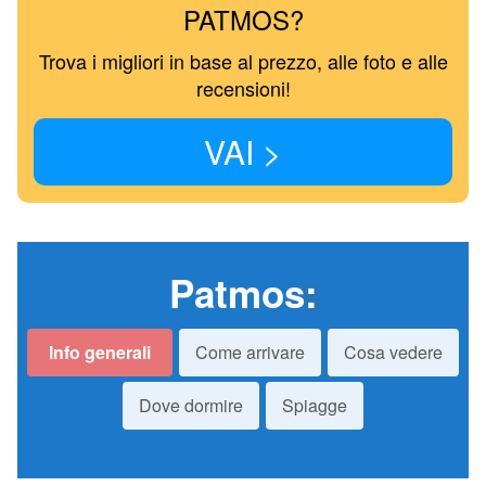
PATMOS?
Trova i migliori in base al prezzo, alle foto e alle
recensioni!
VAI >
Patmos
:
Info generali
Come arrivare
Cosa vedere
Dove dormire
Spiagge