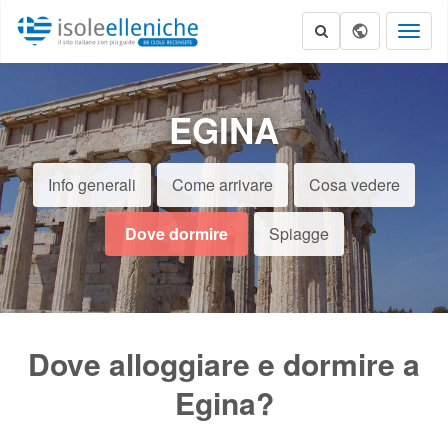
Toggl
naviga
EGINA
Info generali
Come arrivare
Cosa vedere
Dove dormire
Spiagge
Dove alloggiare e dormire a
Egina?