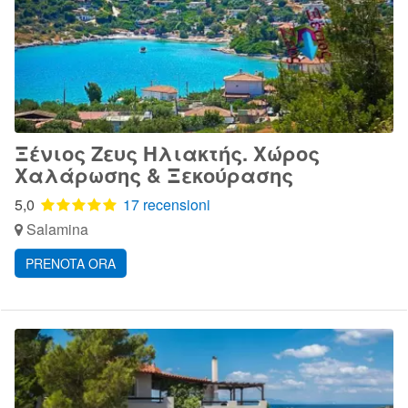
Ξένιος Ζευς Ηλιακτής. Χώρος
Χαλάρωσης & Ξεκούρασης
5,0
17 recensioni
Salamina
PRENOTA ORA