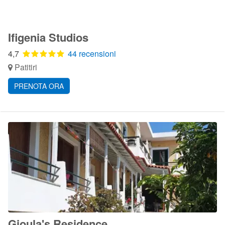
Ifigenia Studios
4,7
44 recensioni
Patitiri
PRENOTA ORA
Gioula's Residence