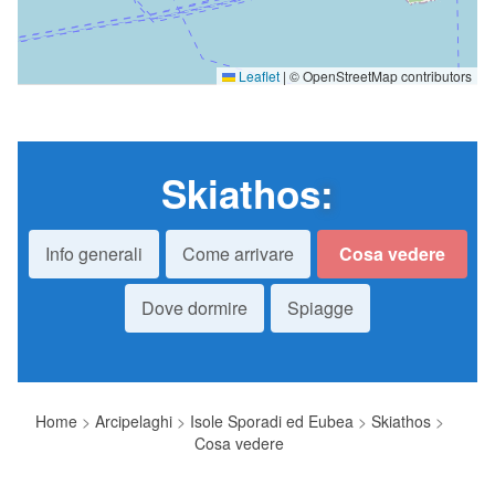
Leaflet
|
© OpenStreetMap contributors
Skiathos
:
Info generali
Come arrivare
Cosa vedere
Dove dormire
Spiagge
Home
>
Arcipelaghi
>
Isole Sporadi ed Eubea
>
Skiathos
>
Cosa vedere