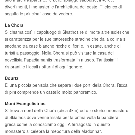
divertimenti, i monasteri e l'architettura del posto. Ti elenco di
seguito le principali cose da vedere.
La Chora
Si chiama così il capoluogo di Skiathos (e di molte altre isole) che
si caratterizza per le sue pittoresche stradine che dalla collina si
snodano tra case bianche ricche di fiori e, in estate, anche di
turisti a passeggio. Nella Chora si può visitare la casa del
novellista Papadiamantis trasformata in museo. Tantissimi i
ristoranti e i locali notturni di ogni genere.
Bourtzi
E' una piccola penisola che separa i due porti della Chora. Ricca
di pini comprende un castello molto panoramico.
Moni Evangelistrias
Si trova a nord della Chora (circa 4km) ed è lo storico monastero
di Skiathos dove venne issata per la prima volta la bandiera
greca come la conosciamo oggi. A ferragosto in questo
monastero si celebra la “sepoltura della Madonna”.