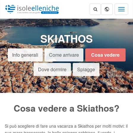
Toggl
naviga
SKIATHOS
Info generali
Come arrivare
Cosa vedere
Dove dormire
Spiagge
Cosa vedere a Skiathos?
Si può scegliere di fare una vacanza a Skiathos per molti motivi: il
suo mare trasparente, le belle spiagge sabbiose, il verde, i