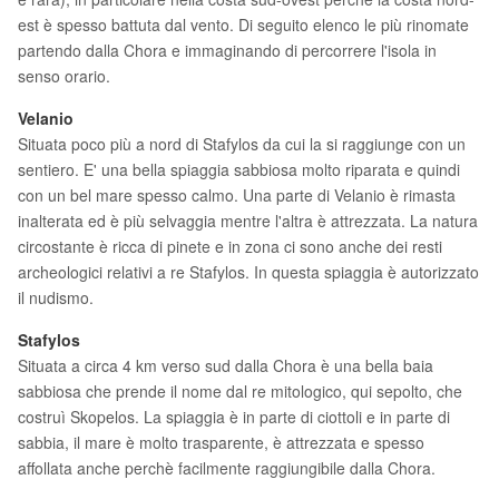
est è spesso battuta dal vento. Di seguito elenco le più rinomate
partendo dalla Chora e immaginando di percorrere l'isola in
senso orario.
Velanio
Situata poco più a nord di Stafylos da cui la si raggiunge con un
sentiero. E' una bella spiaggia sabbiosa molto riparata e quindi
con un bel mare spesso calmo. Una parte di Velanio è rimasta
inalterata ed è più selvaggia mentre l'altra è attrezzata. La natura
circostante è ricca di pinete e in zona ci sono anche dei resti
archeologici relativi a re Stafylos. In questa spiaggia è autorizzato
il nudismo.
Stafylos
Situata a circa 4 km verso sud dalla Chora è una bella baia
sabbiosa che prende il nome dal re mitologico, qui sepolto, che
costruì Skopelos. La spiaggia è in parte di ciottoli e in parte di
sabbia, il mare è molto trasparente, è attrezzata e spesso
affollata anche perchè facilmente raggiungibile dalla Chora.