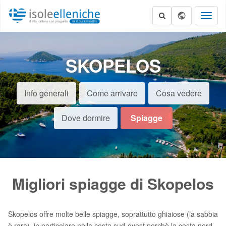
Toggl
naviga
SKOPELOS
Info generali
Come arrivare
Cosa vedere
Dove dormire
Spiagge
Migliori spiagge di Skopelos
Skopelos offre molte belle spiagge, soprattutto ghiaiose (la sabbia
è rara), in particolare nella costa sud-ovest perchè la costa nord-