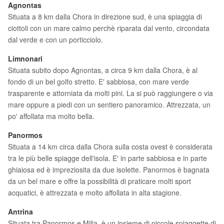
Agnontas
Situata a 8 km dalla Chora in direzione sud, è una spiaggia di
ciottoli con un mare calmo perchè riparata dal vento, circondata
dal verde e con un porticciolo.
Limnonari
Situata subito dopo Agnontas, a circa 9 km dalla Chora, è al
fondo di un bel golfo stretto. E' sabbiosa, con mare verde
trasparente e attorniata da molti pini. La si può raggiungere o via
mare oppure a piedi con un sentiero panoramico. Attrezzata, un
po' affollata ma molto bella.
Panormos
Situata a 14 km circa dalla Chora sulla costa ovest è considerata
tra le più belle spiagge dell'isola. E' in parte sabbiosa e in parte
ghiaiosa ed è impreziosita da due isolette. Panormos è bagnata
da un bel mare e offre la possibilità di praticare molti sport
acquatici, è attrezzata e molto affollata in alta stagione.
Antrina
Situata tra Panormos e Milia, è un insieme di piccole spiaggette di