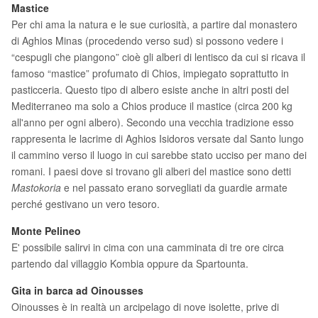
Mastice
Per chi ama la natura e le sue curiosità, a partire dal monastero
di Aghios Minas (procedendo verso sud) si possono vedere i
“cespugli che piangono” cioè gli alberi di lentisco da cui si ricava il
famoso “mastice” profumato di Chios, impiegato soprattutto in
pasticceria. Questo tipo di albero esiste anche in altri posti del
Mediterraneo ma solo a Chios produce il mastice (circa 200 kg
all'anno per ogni albero). Secondo una vecchia tradizione esso
rappresenta le lacrime di Aghios Isidoros versate dal Santo lungo
il cammino verso il luogo in cui sarebbe stato ucciso per mano dei
romani. I paesi dove si trovano gli alberi del mastice sono detti
Mastokoria
e nel passato erano sorvegliati da guardie armate
perché gestivano un vero tesoro.
Monte Pelineo
E' possibile salirvi in cima con una camminata di tre ore circa
partendo dal villaggio Kombia oppure da Spartounta.
Gita in barca ad Oinousses
Oinousses è in realtà un arcipelago di nove isolette, prive di