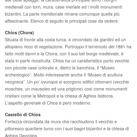
medievali con torri, mura, case merlate ed i molti monumenti
bizantini. La parte meridionale rimane comunque quella più
affascinante. Elenco di seguito le principali cose da vedere.
Chios (Chora)
Situata di fronte alla costa turca, è circondato da giardini ed un
altopiano ricco di vegetazione. Purtroppo il terremoto del 1881 ha
fatto molti danni e la Chora, con il suo bel borgo medievale, è
stata in parte ricostruita. Chios ha un caratteristico porto vecchio
con piccole case colorate e, dietro la banchina, il “Museo
archeologico”. Molto interessante anche il “Museo di scultura
neogreca”. Un po' ovunque si scorgono edifici ottomani (vecchie
moschee, un mausoleo ed una prigione) così come monumenti
cristiani come la Metropoli e la chiesa di Aghios Isidoros.
L'aspetto generale di Chios è però moderno.
Castello di Chios
Fortezza circondata da mura che racchiudono il vecchio e
pittoresco quartiere turco con i suoi bagni bizantini e la chiesa di
Aghios Georgios.