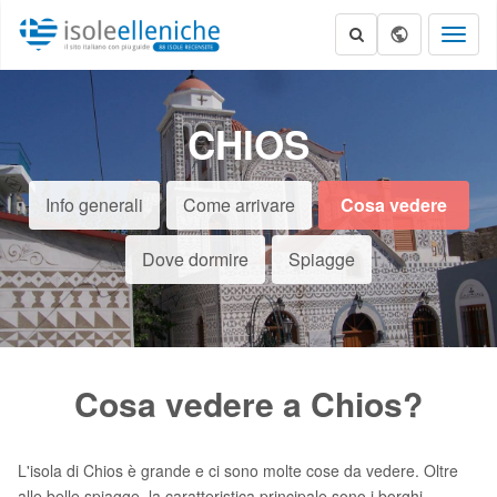
Toggl
naviga
CHIOS
Info generali
Come arrivare
Cosa vedere
Dove dormire
Spiagge
Cosa vedere a Chios?
L'isola di Chios è grande e ci sono molte cose da vedere. Oltre
alle belle spiagge, la caratteristica principale sono i borghi