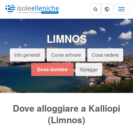
Toggl
naviga
LIMNOS
Info generali
Come arrivare
Cosa vedere
Dove dormire
Spiagge
Dove alloggiare a Kalliopi
(Limnos)