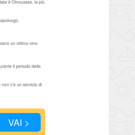
itata è Oinousses, la più
 capoluogo.
evano un ottimo vino.
rante il periodo delle
 non c'è un servizio di
VAI >