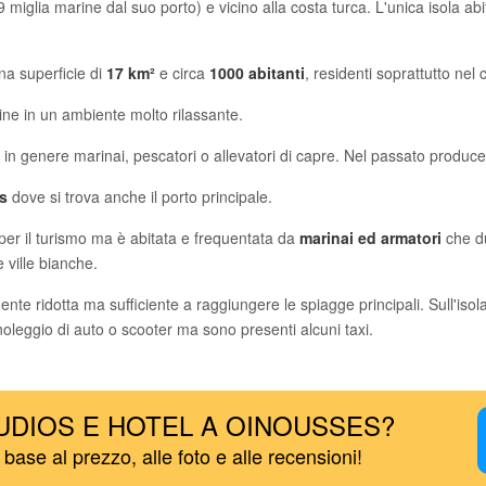
 miglia marine dal suo porto) e vicino alla costa turca. L'unica isola ab
na superficie di
17 km²
e circa
1000 abitanti
, residenti soprattutto nel
lline in un ambiente molto rilassante.
no in genere marinai, pescatori o allevatori di capre. Nel passato produc
s
dove si trova anche il porto principale.
 per il turismo ma è abitata e frequentata da
marinai ed armatori
che du
 ville bianche.
nte ridotta ma sufficiente a raggiungere le spiagge principali. Sull'isola
eggio di auto o scooter ma sono presenti alcuni taxi.
UDIOS E HOTEL A OINOUSSES?
n base al prezzo, alle foto e alle recensioni!