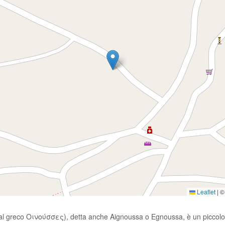
Leaflet
|
© 
l greco Οινούσσες), detta anche Aignoussa o Egnoussa, è un piccolo a