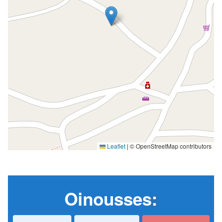
Leaflet
|
© OpenStreetMap contributors
Oinousses
: