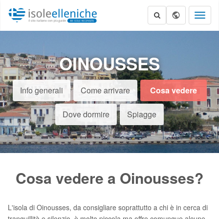
Toggl
naviga
OINOUSSES
Info generali
Come arrivare
Cosa vedere
Dove dormire
Spiagge
Cosa vedere a Oinousses?
L'isola di Oinousses, da consigliare soprattutto a chi è in cerca di
tranquillità e silenzio, è molto piccola ma offre comunque alcune