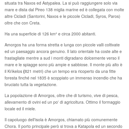
situata tra Naxos ed Astypalea. La si può raggiungere solo via
mare e dista dal Pireo 138 miglia marine ed è collegata con molte
altre Cicladi (Santorini, Naxos e le piccole Cicladi, Syros, Paros)
oltre che con Creta.
Ha una superficie di 126 km² e circa 2000 abitanti.
Amorgos ha una forma stretta e lunga con piccole valli coltivate
ed un paesaggio ancora genuino. Il lato orientale ha coste alte e
frastagliate mentre a sud i monti digradano dolcemente verso il
mare e le spiagge sono più ampie e sabbiose. Il monte più alto è
il Krìkelos
(
821 metri) che un tempo era ricoperto da una fitte
foresta finché nel 1835 è scoppiato un immenso incendio che ha
bruciato tutta la vegetazione.
La popolazione di Amorgos, oltre che di turismo, vive di pesca,
allevamento di ovini ed un po' di agricoltura. Ottimo il formaggio
locale ed il miele.
Il capoluogo dell'isola è Amorgos, chiamato più comunemente
Chora. Il porto principale però si trova a Katapola ed un secondo