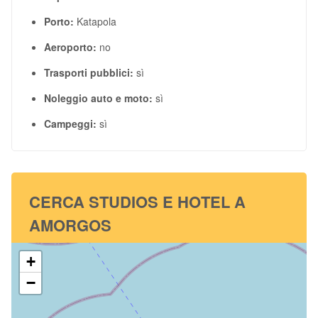
Porto:
Katapola
Aeroporto:
no
Trasporti pubblici:
sì
Noleggio auto e moto:
sì
Campeggi:
sì
CERCA STUDIOS E HOTEL A
AMORGOS
+
−