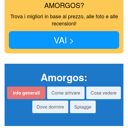
AMORGOS?
Trova i migliori in base al prezzo, alle foto e alle
recensioni!
VAI >
Amorgos
:
Info generali
Come arrivare
Cosa vedere
Dove dormire
Spiagge