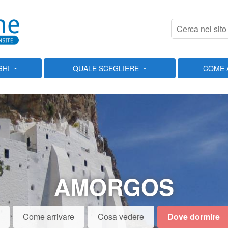
GHI
QUALE SCEGLIERE
COME 
AMORGOS
Come arrivare
Cosa vedere
Dove dormire