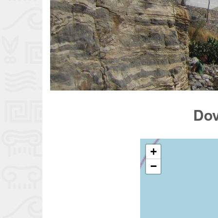
Dov
+
−