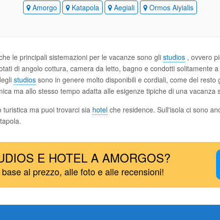
Amorgo
Katapola
Aegiali
Ormos Aiyialis
che le principali sistemazioni per le vacanze sono gli
studios
, ovvero pi
tati di angolo cottura, camera da letto, bagno e condotti solitamente a 
degli
studios
sono in genere molto disponibili e cordiali, come del resto g
ca ma allo stesso tempo adatta alle esigenze tipiche di una vacanza s
 turistica ma puoi trovarci sia
hotel
che residence. Sull'isola ci sono a
tapola.
UDIOS E HOTEL A AMORGOS?
n base al prezzo, alle foto e alle recensioni!