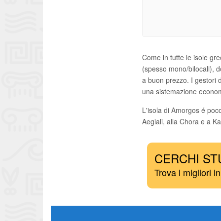
Come in tutte le isole gre
(spesso mono/bilocali), do
a buon prezzo. I gestori 
una sistemazione economi
L'isola di Amorgos é poco
Aegiali, alla Chora e a Ka
CERCHI ST
Trova i migliori i