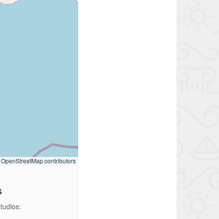
OpenStreetMap contributors
s
studios: