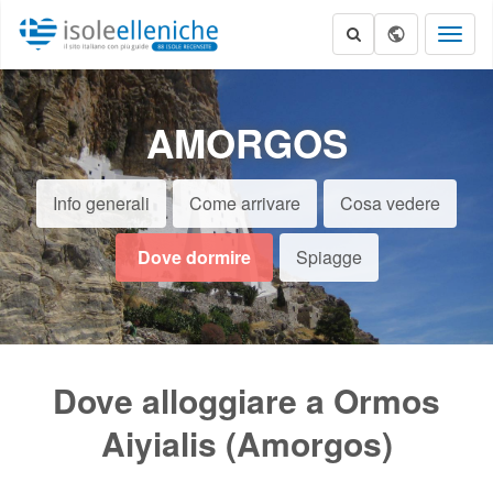
Toggl
naviga
AMORGOS
Info generali
Come arrivare
Cosa vedere
Dove dormire
Spiagge
Dove alloggiare a Ormos
Aiyialis (Amorgos)