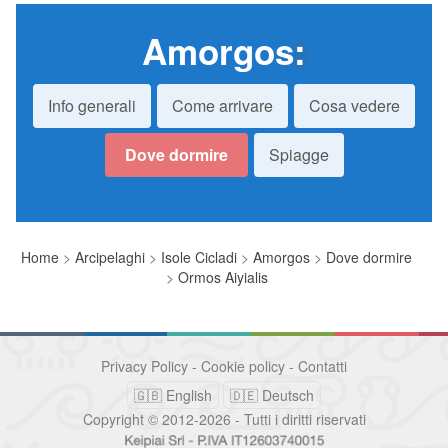
Amorgos
:
Info generali
Come arrivare
Cosa vedere
Dove dormire
Spiagge
Home
>
Arcipelaghi
>
Isole Cicladi
>
Amorgos
>
Dove dormire
>
Ormos Aiyialis
Privacy Policy
-
Cookie policy
-
Contatti
🇬🇧 English
🇩🇪 Deutsch
Copyright © 2012-2026 - Tutti i diritti riservati