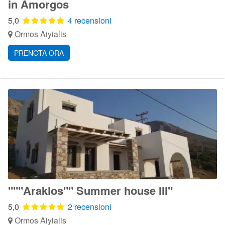
in Amorgos
5,0
4 recensioni
Ormos Aiyialis
PRENOTA ORA
"""Araklos"" Summer house III"
5,0
2 recensioni
Ormos Aiyialis