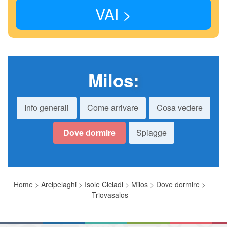
VAI >
Milos
:
Info generali
Come arrivare
Cosa vedere
Dove dormire
Spiagge
Home
>
Arcipelaghi
>
Isole Cicladi
>
Milos
>
Dove dormire
>
Triovasalos