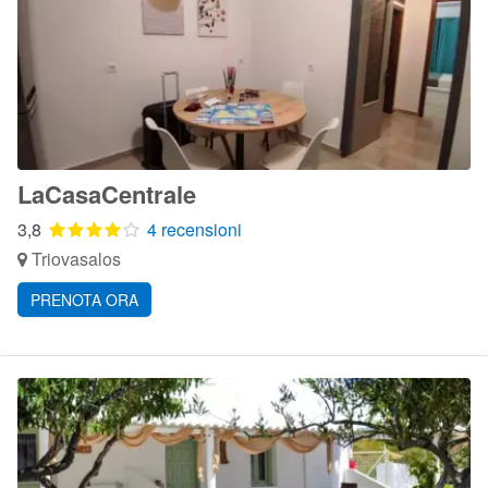
LaCasaCentrale
3,8
4 recensioni
Triovasalos
PRENOTA ORA