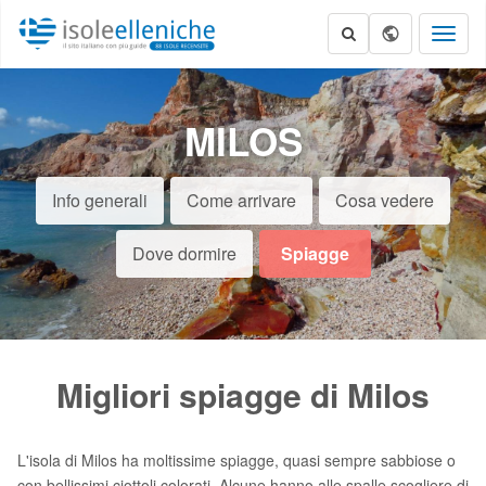
Toggl
naviga
MILOS
Info generali
Come arrivare
Cosa vedere
Dove dormire
Spiagge
Migliori spiagge di Milos
L'isola di Milos ha moltissime spiagge, quasi sempre sabbiose o
con bellissimi ciottoli colorati. Alcune hanno alle spalle scogliere di