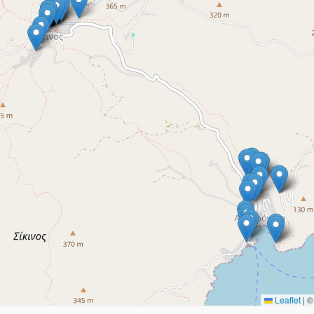
Leaflet
|
© 