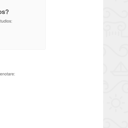
os?
studios:
renotare: