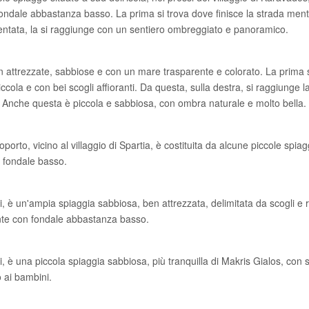
ondale abbastanza basso. La prima si trova dove finisce la strada ment
entata, la si raggiunge con un sentiero ombreggiato e panoramico.
 attrezzate, sabbiose e con un mare trasparente e colorato. La prima 
ccola e con bei scogli affioranti. Da questa, sulla destra, si raggiunge
. Anche questa è piccola e sabbiosa, con ombra naturale e molto bella.
roporto, vicino al villaggio di Spartia, è costituita da alcune piccole sp
l fondale basso.
li, è un'ampia spiaggia sabbiosa, ben attrezzata, delimitata da scogli e
nte con fondale abbastanza basso.
i, è una piccola spiaggia sabbiosa, più tranquilla di Makris Gialos, con s
 ai bambini.