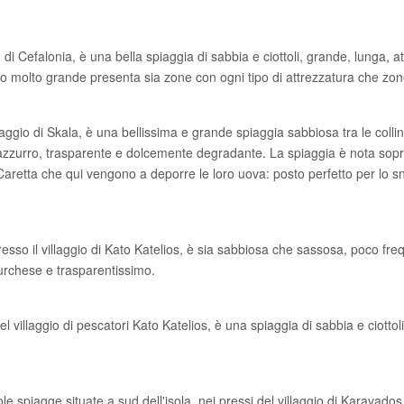
 di Cefalonia, è una bella spiaggia di sabbia e ciottoli, grande, lunga, 
 molto grande presenta sia zone con ogni tipo di attrezzatura che zone
llaggio di Skala, è una bellissima e grande spiaggia sabbiosa tra le coll
azzurro, trasparente e dolcemente degradante. La spiaggia è nota sopr
Caretta che qui vengono a deporre le loro uova: posto perfetto per lo sn
presso il villaggio di Kato Katelios, è sia sabbiosa che sassosa, poco fr
urchese e trasparentissimo.
el villaggio di pescatori Kato Katelios, è una spiaggia di sabbia e ciotto
le spiagge situate a sud dell'isola, nei pressi del villaggio di Karavad