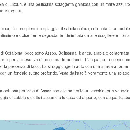
ola di Lixouri, è una bellissima spiaggetta ghiaiosa con un mare azzurr
e tranquilla.
 Lixouri, è una splendida spiaggia di sabbia chiara, collocata in un ambi
tissimo e dolcemente degradante, delimitata da alte scogliere e non a
 di Cefalonia, poco sotto Assos. Bellissima, bianca, ampia e contornata 
urro per la presenza di rocce madreperlacee. L'acqua, pur essendo co
 la presenza di talco. La si raggiunge in auto con una strada a tornanti.
 con un fondale subito profondo. Vista dall'alto è veramente una spiagg
 e montuosa penisola di Assos con alla sommità un vecchio forte venezian
ggia di sabbia e ciottoli accanto alle case ed al porto, con acqua tras