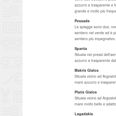
azzurro e trasparente e f
grande e molto più frequ
Pessada
Le spiagge sono due, non
sentiero nel verde ed è pi
sentiero più impegnativo
Spartia
Situata nei pressi dell'ae
azzurro e trasparente da
Makris Gialos
Situata vicino ad Argosto
mare azzurro e traspare
Platis Gialos
Situata vicino ad Argostol
mare molto bello e adatto
Lagadakia