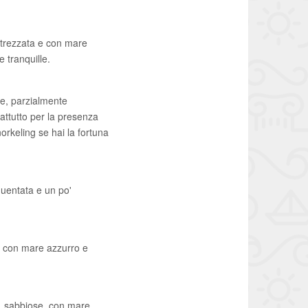
attrezzata e con mare
 tranquille.
ine, parzialmente
attutto per la presenza
orkeling se hai la fortuna
equentata e un po'
li con mare azzurro e
os, sabbiose, con mare