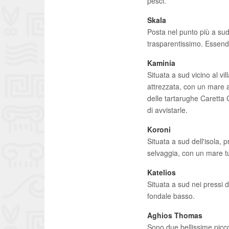
pesci.
Skala
Posta nel punto più a sud
trasparentissimo. Essendo
Kaminia
Situata a sud vicino al vi
attrezzata, con un mare 
delle tartarughe Caretta 
di avvistarle.
Koroni
Situata a sud dell'isola, 
selvaggia, con un mare t
Katelios
Situata a sud nei pressi d
fondale basso.
Aghios Thomas
Sono due bellissime picco