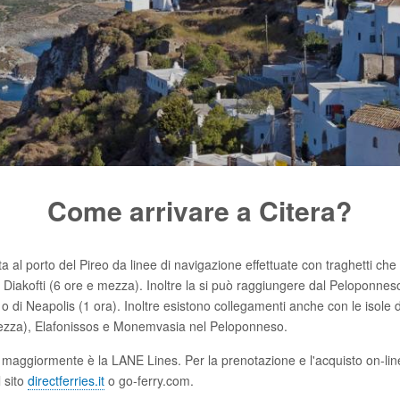
Come arrivare a Citera?
ata al porto del Pireo da linee di navigazione effettuate con traghetti ch
i Diakofti (6 ore e mezza). Inoltre la si può raggiungere dal Peloponnes
 o di Neapolis (1 ora). Inoltre esistono collegamenti anche con le isole d
mezza), Elafonissos e Monemvasia nel Peloponneso.
ggiormente è la LANE Lines. Per la prenotazione e l'acquisto on-line d
 sito
directferries.it
o go-ferry.com.