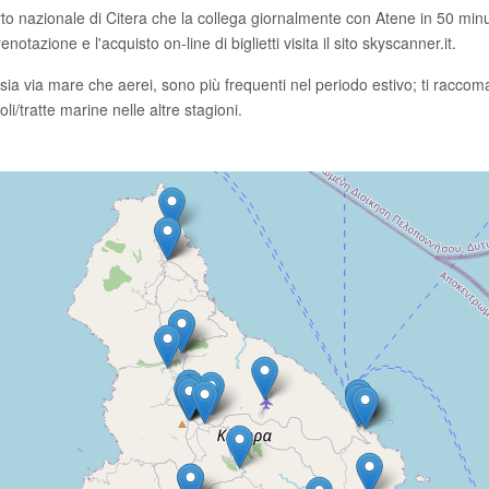
rto nazionale di Citera che la collega giornalmente con Atene in 50 minut
notazione e l'acquisto on-line di biglietti visita il sito skyscanner.it.
, sia via mare che aerei, sono più frequenti nel periodo estivo; ti raccom
i/tratte marine nelle altre stagioni.