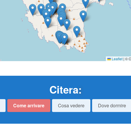
Leaflet
|
© O
Citera
:
Come arrivare
Cosa vedere
Dove dormire