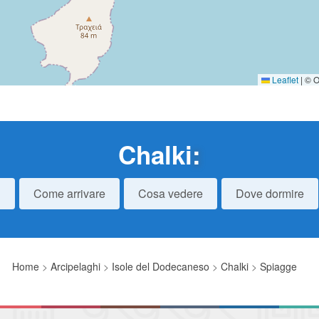
Leaflet
|
© O
Chalki
:
i
Come arrivare
Cosa vedere
Dove dormire
Home
>
Arcipelaghi
>
Isole del Dodecaneso
>
Chalki
>
Spiagge