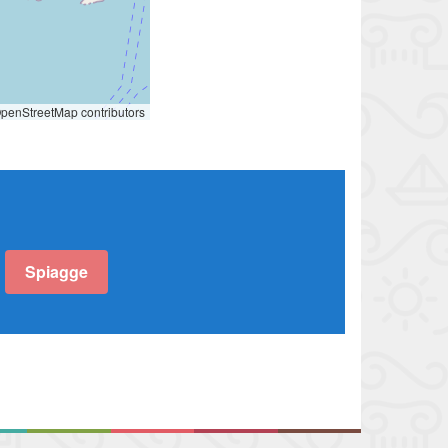
penStreetMap contributors
Spiagge