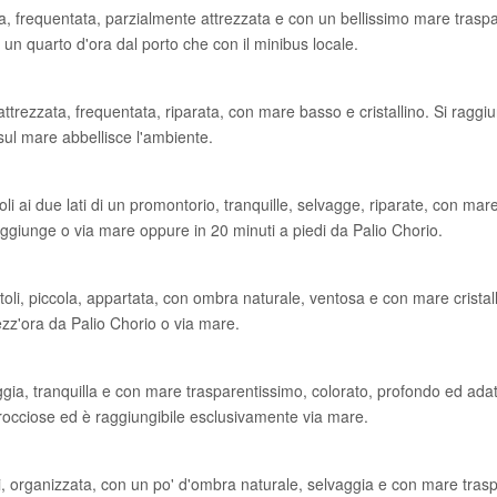
ola, frequentata, parzialmente attrezzata e con un bellissimo mare trasp
 un quarto d'ora dal porto che con il minibus locale.
ttrezzata, frequentata, riparata, con mare basso e cristallino. Si raggiu
sul mare abbellisce l'ambiente.
oli ai due lati di un promontorio, tranquille, selvagge, riparate, con mar
raggiunge o via mare oppure in 20 minuti a piedi da Palio Chorio.
ttoli, piccola, appartata, con ombra naturale, ventosa e con mare cristal
zz'ora da Palio Chorio o via mare.
aggia, tranquilla e con mare trasparentissimo, colorato, profondo ed adatt
 rocciose ed è raggiungibile esclusivamente via mare.
oli, organizzata, con un po' d'ombra naturale, selvaggia e con mare tras