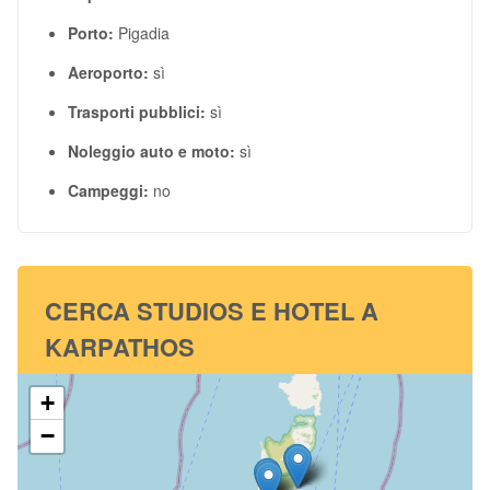
Porto:
Pigadia
Aeroporto:
sì
Trasporti pubblici:
sì
Noleggio auto e moto:
sì
Campeggi:
no
CERCA STUDIOS E HOTEL A
KARPATHOS
+
−