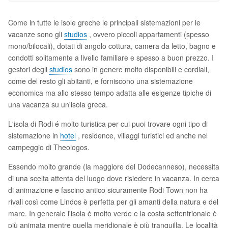
Come in tutte le isole greche le principali sistemazioni per le
vacanze sono gli
studios
, ovvero piccoli appartamenti (spesso
mono/bilocali), dotati di angolo cottura, camera da letto, bagno e
condotti solitamente a livello familiare e spesso a buon prezzo. I
gestori degli
studios
sono in genere molto disponibili e cordiali,
come del resto gli abitanti, e forniscono una sistemazione
economica ma allo stesso tempo adatta alle esigenze tipiche di
una vacanza su un'isola greca.
L'isola di Rodi é molto turistica per cui puoi trovare ogni tipo di
sistemazione in
hotel
, residence, villaggi turistici ed anche nel
campeggio di Theologos.
Essendo molto grande (la maggiore del Dodecanneso), necessita
di una scelta attenta del luogo dove risiedere in vacanza. In cerca
di animazione e fascino antico sicuramente Rodi Town non ha
rivali così come Lindos è perfetta per gli amanti della natura e del
mare. In generale l'isola è molto verde e la costa settentrionale è
più animata mentre quella meridionale è più tranquilla. Le località