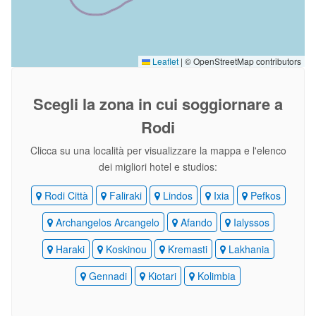
Leaflet
|
© OpenStreetMap contributors
Scegli la zona
in cui soggiornare a
Rodi
Clicca su una località per visualizzare la mappa e l'elenco
dei migliori hotel e studios:
Rodi Città
Faliraki
Lindos
Ixia
Pefkos
Archangelos Arcangelo
Afando
Ialyssos
Haraki
Koskinou
Kremasti
Lakhania
Gennadi
Kiotari
Kolimbia