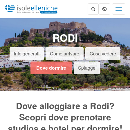
Toggl
naviga
RODI
Info generali
Come arrivare
Cosa vedere
Dove dormire
Spiagge
Dove alloggiare a Rodi?
Scopri dove prenotare
studios e hotel per dormire!