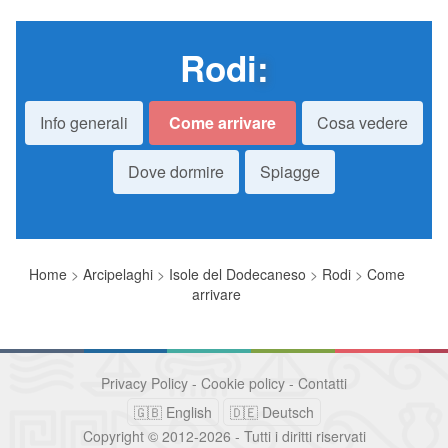
Rodi
:
Info generali
Come arrivare
Cosa vedere
Dove dormire
Spiagge
Home
>
Arcipelaghi
>
Isole del Dodecaneso
>
Rodi
>
Come
arrivare
Privacy Policy
-
Cookie policy
-
Contatti
🇬🇧 English
🇩🇪 Deutsch
Copyright © 2012-2026 - Tutti i diritti riservati