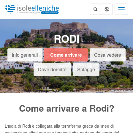
Toggl
naviga
RODI
Info generali
Come arrivare
Cosa vedere
Dove dormire
Spiagge
Come arrivare a Rodi?
L'isola di Rodi è collegata alla terraferma greca da linee di
navigazione effettuate con traghetti che partono dal porto del