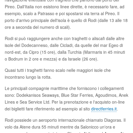
Pireo. Dall'Italia non esistono linee dirette, è necessario fare, ad
esempio, scalo a Patrasso e poi spostarsi via terra al Pireo. Il
porto d'arrivo principale dell'isola è quello di Rodi (dalle 13 alle 18
ore a seconda del numero di scali).
Rodi si può raggiungere anche con traghetti o aliscafi dalle altre
isole del Dodecanneso, dalle Cicladi, da quelle del mar Egeo di
nord-est, da Cipro (15 ore), dalla Turchia (Marmaris in 45 minuti
o Bodrum in 2 ore e mezza) e da Israele (26 ore).
Quasi tutti i traghetti fanno scalo nelle maggiori isole che
incontrano lungo la rotta.
Le principali compagnie marittime che forniscono i collegamenti
sono: Dodekanisos Seaways, Blue Star Ferries, Agoudimos, Anek
Lines e Sea Service Ltd. Per la prenotazione e l'acquisto on-line
dei biglietti fare riferimento ad esempio al sito
directferries.it
.
Rodi possiede un aeroporto internazionale chiamato Diagoras. Il
volo da Atene dura 55 minuti mentre da Salonicco un'ora e