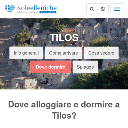
Toggl
naviga
TILOS
Info generali
Come arrivare
Cosa vedere
Dove dormire
Spiagge
Dove alloggiare e dormire a
Tilos?