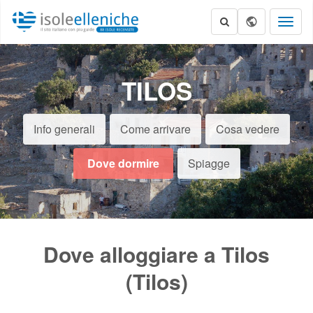
Toggl
naviga
TILOS
Info generali
Come arrivare
Cosa vedere
Dove dormire
Spiagge
Dove alloggiare a Tilos
(Tilos)