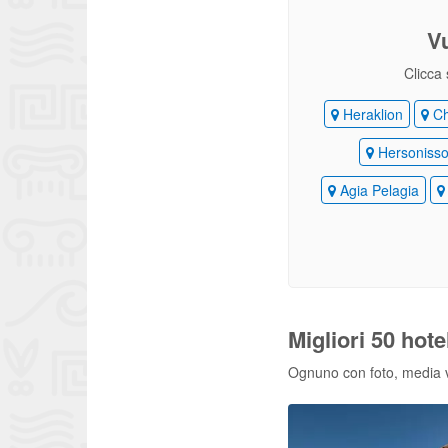
V
Clicca 
Heraklion
Ch
Hersoniss
Agia Pelagia
Migliori 50 hote
Ognuno con foto, media vo