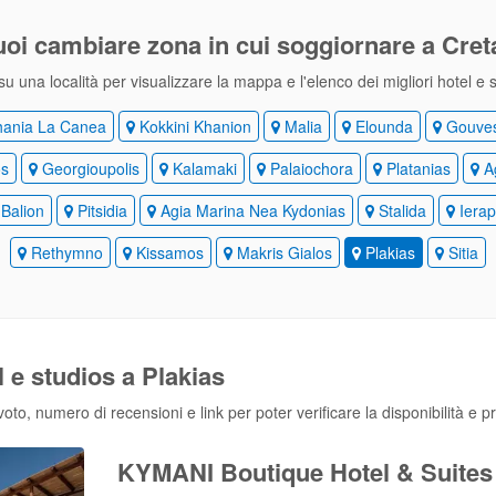
uoi cambiare zona
in cui soggiornare a Cret
su una località per visualizzare la mappa e l'elenco dei migliori hotel e 
ania La Canea
Kokkini Khanion
Malia
Elounda
Gouve
os
Georgioupolis
Kalamaki
Palaiochora
Platanias
Ag
Balion
Pitsidia
Agia Marina Nea Kydonias
Stalida
Ierap
Rethymno
Kissamos
Makris Gialos
Plakias
Sitia
l e studios a Plakias
to, numero di recensioni e link per poter verificare la disponibilità e p
KYMANI Boutique Hotel & Suites