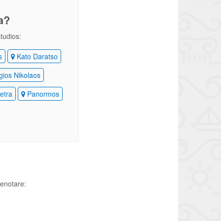
a?
studios:
s
Kato Daratso
ios Nikolaos
etra
Panormos
renotare: