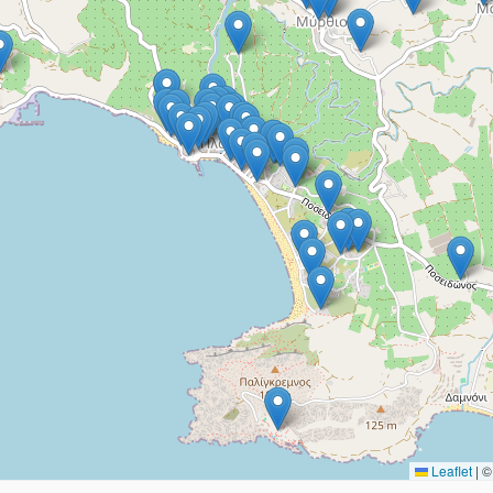
Leaflet
|
© 