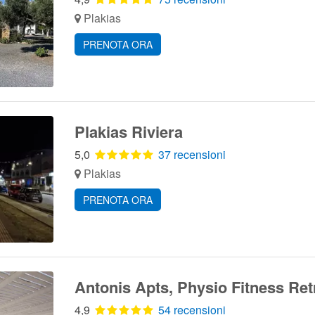
Plakias
PRENOTA ORA
Plakias Riviera
5,0
37 recensioni
Plakias
PRENOTA ORA
Antonis Apts, Physio Fitness Ret
4,9
54 recensioni