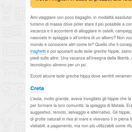
Ami viaggiare con poco bagaglio, in modalità assolutame
turismo di massa dove poter stare il più possibile a con
vacanza e ti accontenti di alloggiare in ostelli, campe
nascosto in spiaggia o all’ombra di un albero? Non vu
mondo e conoscere altri come te? Quello che ti consigli
traghetti
e poi spostarti sulle isole greche hippie, zain
piedi sulle altre. Una vacanza all’insegna della libertà,
tecnologico almeno per un po’.
Eccoti alcune isole greche hippy dove sentirti verament
Creta
L’isola, molto grande, aveva invogliato gli hippie che 
per formare la loro comunità: la spiaggia di Matala. Era
suggestivo, remoto, selvaggio e alternativo. Gli hippie, s
di grotte naturali in riva al mare e vivevano lì in piena
visitabili, a pagamento, ma non più utilizzabili come r