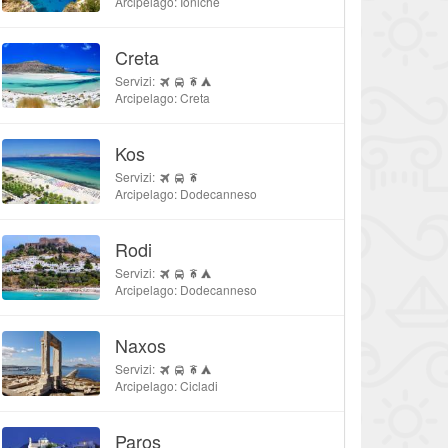
Arcipelago: Ioniche
Creta
Servizi:
Arcipelago: Creta
Kos
Servizi:
Arcipelago: Dodecanneso
Rodi
Servizi:
Arcipelago: Dodecanneso
Naxos
Servizi:
Arcipelago: Cicladi
Paros