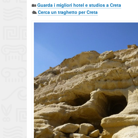
🏡
Guarda i migliori hotel e studios a Creta
🛳️
Cerca un traghetto per Creta