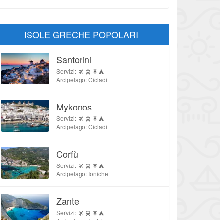
ISOLE GRECHE POPOLARI
Santorini
Servizi:
Arcipelago: Cicladi
Mykonos
Servizi:
Arcipelago: Cicladi
Corfù
Servizi:
Arcipelago: Ioniche
Zante
Servizi: