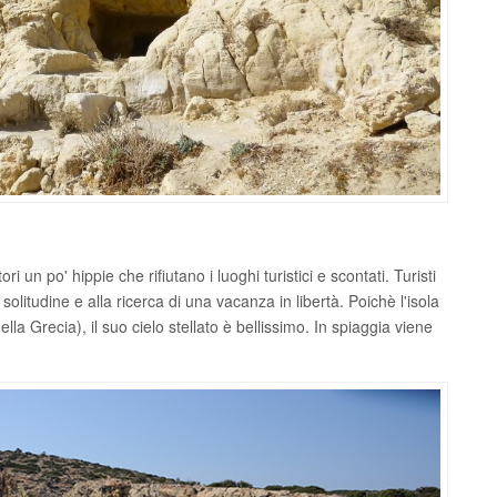
i un po' hippie che rifiutano i luoghi turistici e scontati. Turisti
litudine e alla ricerca di una vacanza in libertà. Poichè l'isola
lla Grecia), il suo cielo stellato è bellissimo. In spiaggia viene