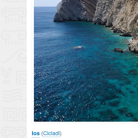
(
Cicladi
)
Ios