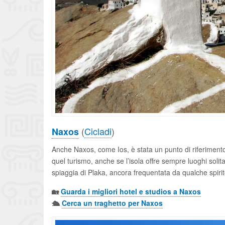
(
Cicladi
)
Naxos
Anche Naxos, come Ios, è stata un punto di riferimento
quel turismo, anche se l’isola offre sempre luoghi solit
spiaggia di Plaka, ancora frequentata da qualche spirit
🏡
Guarda i migliori hotel e studios a Naxos
🛳️
Cerca un traghetto per Naxos