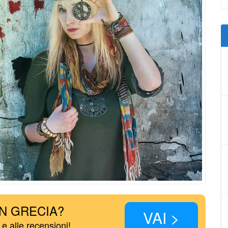
IN GRECIA?
VAI >
 e alle recensioni!