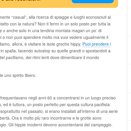
nte “casual”, alla ricerca di spiagge e luoghi sconosciuti al
tatto con la natura? Non ti fermi in un solo posto per tutta la
ggi o anche solo in una tendina montata magari un po’ di
oi o non puoi spendere molto ma vuoi vedere ugualmente il
amo, allora, è visitare le isole greche hippy.
Puoi prendere i
o in spalla, facendo autostop su quelle grandi o spostandoti a
 del pacifismo, dei ritmi lenti dove dimenticare il mondo
e uno spirito libero.
la frequentavano negli anni 60 a concentrarsi in un luogo preciso
, ed è tuttora, un posto perfetto per questa cultura pacifista:
oprattutto nel passato, si erano installati all’interno di una serie
 libertà. Ora è molto più raro incontrarne e le grotte sono
ifugio. Gli hippie moderni devono accontentarsi del campeggio.