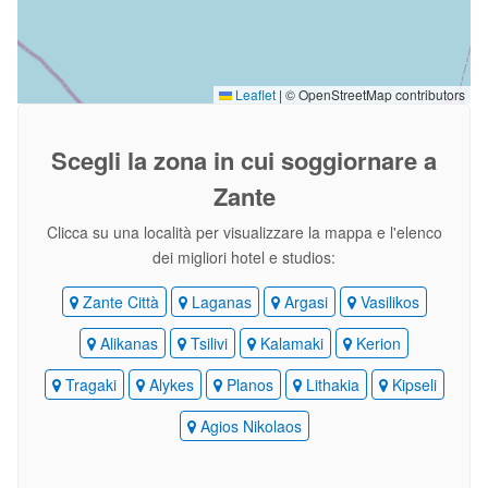
Leaflet
|
© OpenStreetMap contributors
Scegli la zona
in cui soggiornare a
Zante
Clicca su una località per visualizzare la mappa e l'elenco
dei migliori hotel e studios:
Zante Città
Laganas
Argasi
Vasilikos
Alikanas
Tsilivi
Kalamaki
Kerion
Tragaki
Alykes
Planos
Lithakia
Kipseli
Agios Nikolaos