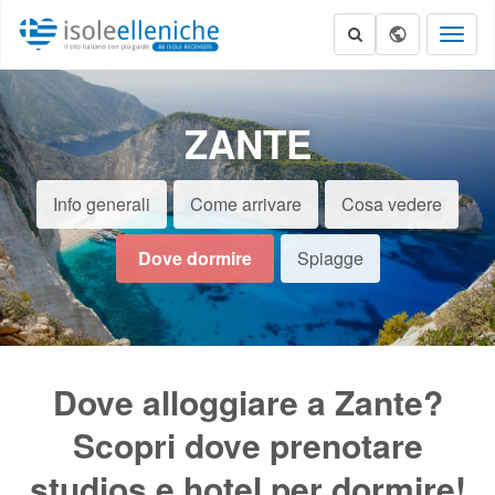
Toggl
naviga
ZANTE
Info generali
Come arrivare
Cosa vedere
Dove dormire
Spiagge
Dove alloggiare a Zante?
Scopri dove prenotare
studios e hotel per dormire!