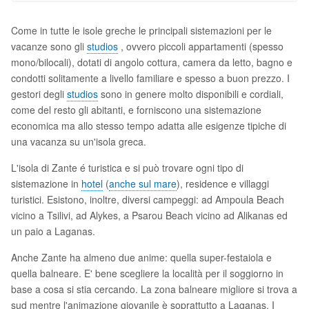
Come in tutte le isole greche le principali sistemazioni per le
vacanze sono gli
studios
, ovvero piccoli appartamenti (spesso
mono/bilocali), dotati di angolo cottura, camera da letto, bagno e
condotti solitamente a livello familiare e spesso a buon prezzo. I
gestori degli
studios
sono in genere molto disponibili e cordiali,
come del resto gli abitanti, e forniscono una sistemazione
economica ma allo stesso tempo adatta alle esigenze tipiche di
una vacanza su un'isola greca.
L'isola di Zante é turistica e si può trovare ogni tipo di
sistemazione in
hotel
(
anche sul mare
), residence e villaggi
turistici. Esistono, inoltre, diversi campeggi: ad Ampoula Beach
vicino a Tsilivi, ad Alykes, a Psarou Beach vicino ad Alikanas ed
un paio a Laganas.
Anche Zante ha almeno due anime: quella super-festaiola e
quella balneare. E' bene scegliere la località per il soggiorno in
base a cosa si stia cercando. La zona balneare migliore si trova a
sud mentre l'animazione giovanile è soprattutto a Laganas. I