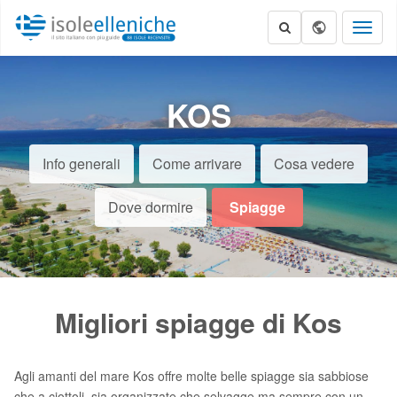
Toggl
naviga
KOS
Info generali
Come arrivare
Cosa vedere
Dove dormire
Spiagge
Migliori spiagge di Kos
Agli amanti del mare Kos offre molte belle spiagge sia sabbiose
che a ciottoli, sia organizzate che selvagge ma sempre con un