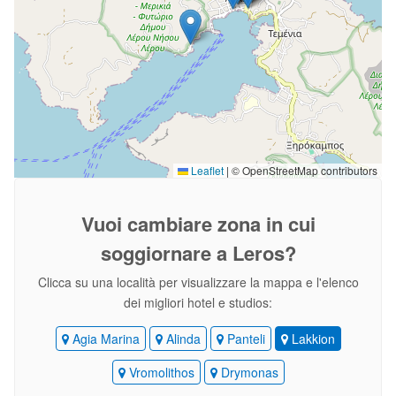
Leaflet
|
© OpenStreetMap contributors
Vuoi cambiare zona
in cui
soggiornare a Leros?
Clicca su una località per visualizzare la mappa e l'elenco
dei migliori hotel e studios:
Agia Marina
Alinda
Panteli
Lakkion
Vromolithos
Drymonas