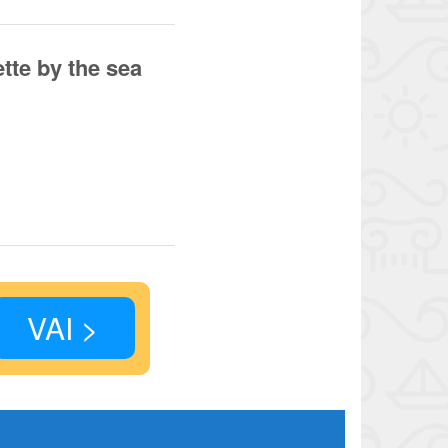
te by the sea
VAI >