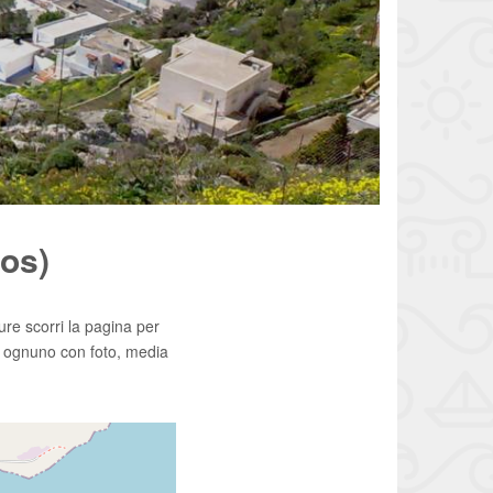
ros)
ure scorri la pagina per
: ognuno con foto, media