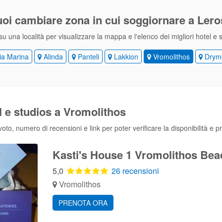
uoi cambiare zona
in cui soggiornare a Ler
su una località per visualizzare la mappa e l'elenco dei migliori hotel e 
a Marina
Alinda
Panteli
Lakkion
Vromolithos
Drym
el e studios a Vromolithos
to, numero di recensioni e link per poter verificare la disponibilità e p
Kasti's House 1 Vromolithos Bea
5,0
26 recensioni
Vromolithos
PRENOTA ORA