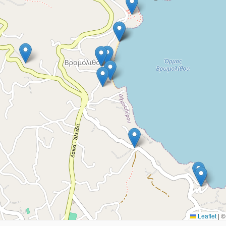
Leaflet
|
© 