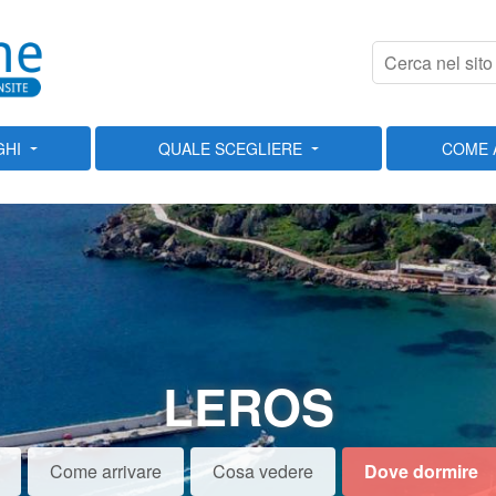
GHI
QUALE SCEGLIERE
COME 
LEROS
Come arrivare
Cosa vedere
Dove dormire