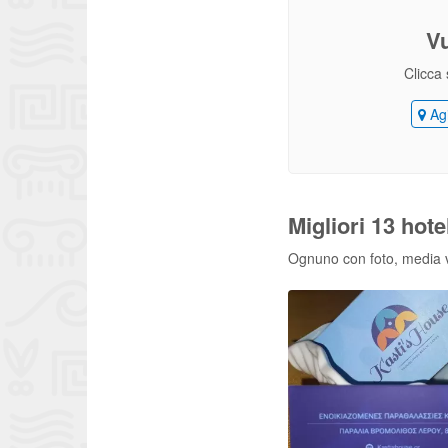
V
Clicca 
Agi
Migliori 13 hot
Ognuno con foto, media vo