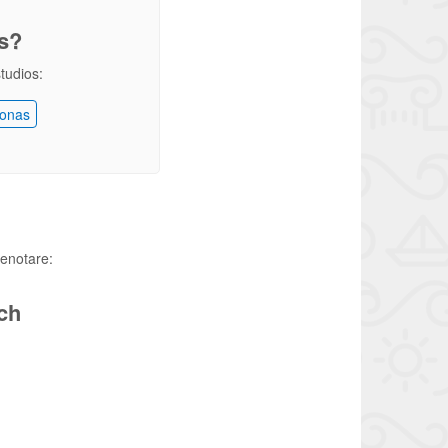
os?
studios:
onas
renotare:
ch