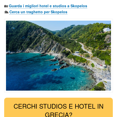
🏡
Guarda i migliori hotel e studios a Skopelos
🛳️
Cerca un traghetto per Skopelos
CERCHI STUDIOS E HOTEL IN
GRECIA?