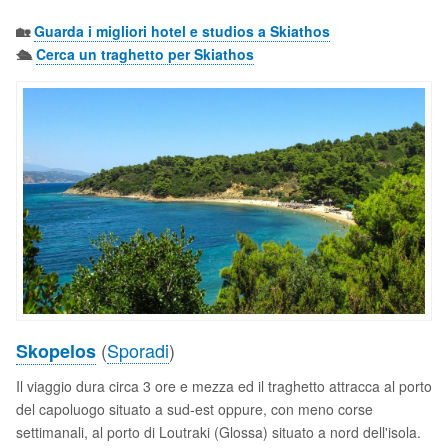
🏡
Guarda i migliori hotel e studios a Skiathos
🛳️
Cerca un traghetto per Skiathos
(
Sporadi
)
Skopelos
Il viaggio dura circa 3 ore e mezza ed il traghetto attracca al porto
del capoluogo situato a sud-est oppure, con meno corse
settimanali, al porto di Loutraki (Glossa) situato a nord dell'isola.