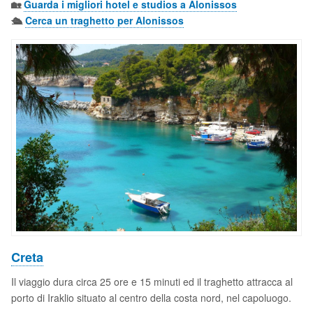
🏡
Guarda i migliori hotel e studios a Alonissos
🛳️
Cerca un traghetto per Alonissos
Creta
Il viaggio dura circa 25 ore e 15 minuti ed il traghetto attracca al
porto di Iraklio situato al centro della costa nord, nel capoluogo.