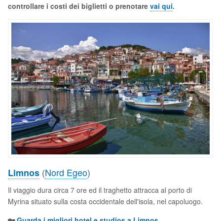
controllare i costi dei biglietti
o prenotare
vai qui
.
(
Nord Egeo
)
Limnos
Il viaggio dura circa 7 ore ed il traghetto attracca al porto di
Myrina situato sulla costa occidentale dell'isola, nel capoluogo.
🏡
Guarda i migliori hotel e studios a Limnos