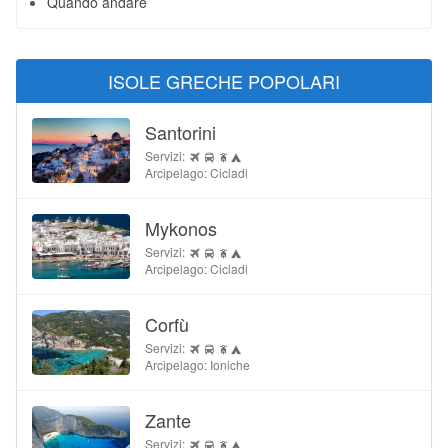
Quando andare
ISOLE GRECHE POPOLARI
Santorini
Servizi:
Arcipelago: Cicladi
Mykonos
Servizi:
Arcipelago: Cicladi
Corfù
Servizi:
Arcipelago: Ioniche
Zante
Servizi: