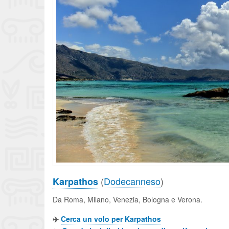
(
Dodecanneso
)
Karpathos
Da Roma, Milano, Venezia, Bologna e Verona.
✈️
Cerca un volo per Karpathos