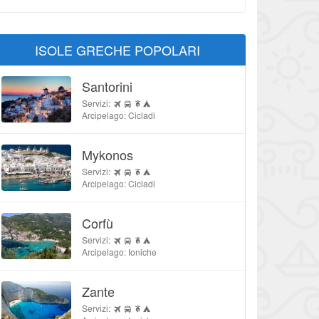
ISOLE GRECHE POPOLARI
Santorini
Servizi:
Arcipelago: Cicladi
Mykonos
Servizi:
Arcipelago: Cicladi
Corfù
Servizi:
Arcipelago: Ioniche
Zante
Servizi: