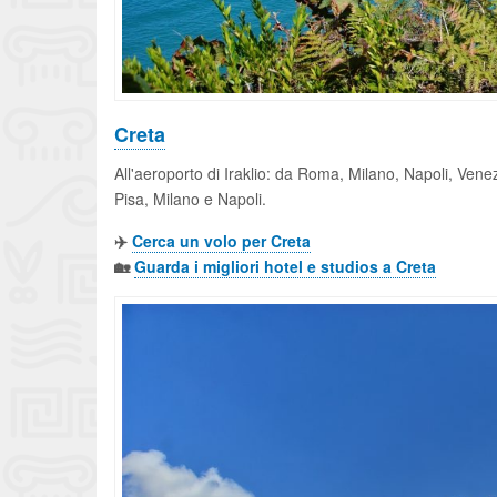
Creta
All'aeroporto di Iraklio: da Roma, Milano, Napoli, Vene
Pisa, Milano e Napoli.
✈️
Cerca un volo per Creta
🏡
Guarda i migliori hotel e studios a Creta