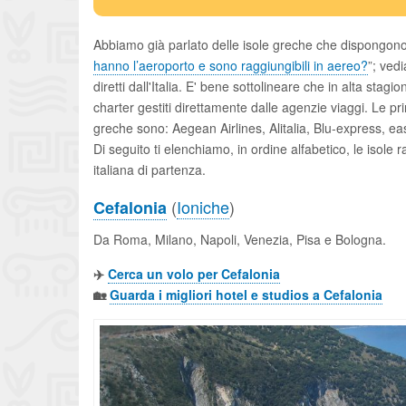
Abbiamo già parlato delle isole greche che dispongono d
hanno l’aeroporto e sono raggiungibili in aereo?
”; ved
diretti dall'Italia. E' bene sottolineare che in alta sta
charter gestiti direttamente dalle agenzie viaggi. Le pri
greche sono: Aegean Airlines, Alitalia, Blu-express, easy
Di seguito ti elenchiamo, in ordine alfabetico, le isole ra
italiana di partenza.
(
Ioniche
)
Cefalonia
Da Roma, Milano, Napoli, Venezia, Pisa e Bologna.
✈️
Cerca un volo per Cefalonia
🏡
Guarda i migliori hotel e studios a Cefalonia