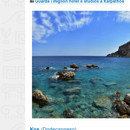
🏡
Guarda i migliori hotel e studios a Karpathos
(
Dodecanneso
)
Kos