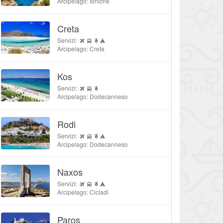
Arcipelago: Ioniche
Creta
Servizi:
Arcipelago: Creta
Kos
Servizi:
Arcipelago: Dodecanneso
Rodi
Servizi:
Arcipelago: Dodecanneso
Naxos
Servizi:
Arcipelago: Cicladi
Paros