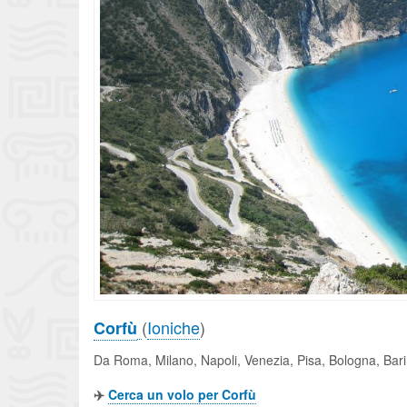
(
Ioniche
)
Corfù
Da Roma, Milano, Napoli, Venezia, Pisa, Bologna, Bar
✈️
Cerca un volo per Corfù