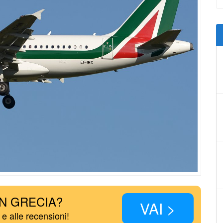
IN GRECIA?
VAI >
 e alle recensioni!