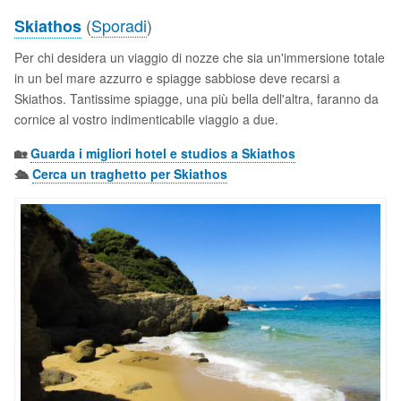
(
Sporadi
)
Skiathos
Per chi desidera un viaggio di nozze che sia un'immersione totale
in un bel mare azzurro e spiagge sabbiose deve recarsi a
Skiathos. Tantissime spiagge, una più bella dell'altra, faranno da
cornice al vostro indimenticabile viaggio a due.
🏡
Guarda i migliori hotel e studios a Skiathos
🛳️
Cerca un traghetto per Skiathos