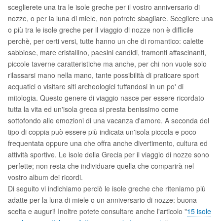
sceglierete una tra le isole greche per il vostro anniversario di
nozze, o per la luna di miele, non potrete sbagliare. Scegliere una
o più tra le isole greche per il viaggio di nozze non è difficile
perchè, per certi versi, tutte hanno un che di romantico: calette
sabbiose, mare cristallino, paesini candidi, tramonti affascinanti,
piccole taverne caratteristiche ma anche, per chi non vuole solo
rilassarsi mano nella mano, tante possibilità di praticare sport
acquatici o visitare siti archeologici tuffandosi in un po' di
mitologia. Questo genere di viaggio nasce per essere ricordato
tutta la vita ed un'isola greca si presta benissimo come
sottofondo alle emozioni di una vacanza d'amore. A seconda del
tipo di coppia può essere più indicata un'isola piccola e poco
frequentata oppure una che offra anche divertimento, cultura ed
attività sportive. Le isole della Grecia per il viaggio di nozze sono
perfette; non resta che individuare quella che comparirà nel
vostro album dei ricordi.
Di seguito vi indichiamo perciò le isole greche che riteniamo più
adatte per la luna di miele o un anniversario di nozze: buona
scelta e auguri! Inoltre potete consultare anche l'articolo "
15 isole