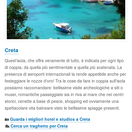
Creta
Quest'isola, che offre veramente di tutto, è indicata per ogni tipo
di coppia, da quella più sentimentale a quella più scatenata. La
presenza di aeroporti internazionali la rende appetibile anche per
festeggiare le nozze d'oro! Tra le cose da fare in coppia sull'isola
possiamo raccomandare: bellissime visite archeologiche a siti o
musei, romantiche passeggiate sia in riva al mare che nei centri
storici, cenette a base di pesce, shopping ed ovviamente una
spettacolare vita balneare visto le bellissime spiagge presenti.
🏡
Guarda i migliori hotel e studios a Creta
🛳️
Cerca un traghetto per Creta