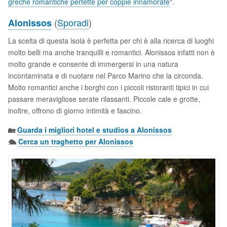
greche romantiche perfette per coppie innamorate
".
(
Sporadi
)
Alonissos
La scelta di questa isola è perfetta per chi è alla ricerca di luoghi
molto belli ma anche tranquilli e romantici. Alonissos infatti non è
molto grande e consente di immergersi in una natura
incontaminata e di nuotare nel Parco Marino che la circonda.
Molto romantici anche i borghi con i piccoli ristoranti tipici in cui
passare meravigliose serate rilassanti. Piccole cale e grotte,
inoltre, offrono di giorno intimità e fascino.
🏡
Guarda i migliori hotel e studios a Alonissos
🛳️
Cerca un traghetto per Alonissos