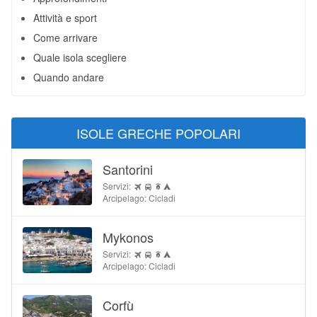
Attività e sport
Come arrivare
Quale isola scegliere
Quando andare
ISOLE GRECHE POPOLARI
Santorini
Servizi:
Arcipelago: Cicladi
Mykonos
Servizi:
Arcipelago: Cicladi
Corfù