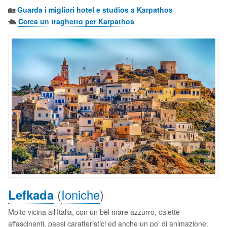
🏡
Guarda i migliori hotel e studios a Karpathos
🛳️
Cerca un traghetto per Karpathos
(
Ioniche
)
Lefkada
Molto vicina all'Italia, con un bel mare azzurro, calette
affascinanti, paesi caratteristici ed anche un po' di animazione.