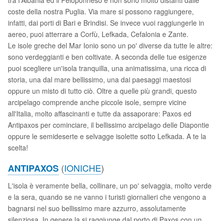
coste della nostra Puglia. Via mare si possono raggiungere,
infatti, dai porti di Bari e Brindisi. Se invece vuoi raggiungerle in
aereo, puoi atterrare a Corfù, Lefkada, Cefalonia e Zante.
Le isole greche del Mar Ionio sono un po' diverse da tutte le altre:
sono verdeggianti e ben coltivate. A seconda delle tue esigenze
puoi scegliere un'isola tranquilla, una animatissima, una ricca di
storia, una dal mare bellissimo, una dai paesaggi maestosi
oppure un misto di tutto ciò. Oltre a quelle più grandi, questo
arcipelago comprende anche piccole isole, sempre vicine
all'Italia, molto affascinanti e tutte da assaporare: Paxos ed
Antipaxos per cominciare, il bellissimo arcipelago delle Diapontie
oppure le semideserte e selvagge isolette sotto Lefkada. A te la
scelta!
(
IONICHE
)
ANTIPAXOS
L'isola è veramente bella, collinare, un po' selvaggia, molto verde
e la sera, quando se ne vanno i turisti giornalieri che vengono a
bagnarsi nel suo bellissimo mare azzurro, assolutamente
silenziosa. In genere la si raggiunge dal porto di Paxos con un