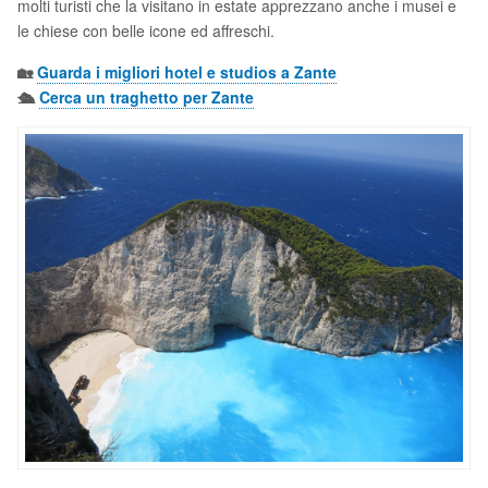
molti turisti che la visitano in estate apprezzano anche i musei e
le chiese con belle icone ed affreschi.
🏡
Guarda i migliori hotel e studios a Zante
🛳️
Cerca un traghetto per Zante