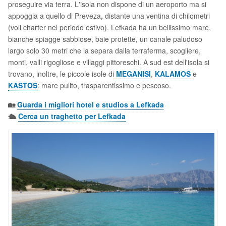
proseguire via terra. L'isola non dispone di un aeroporto ma si
appoggia a quello di Preveza
,
distante una ventina di chilometri
(voli charter nel periodo estivo). Lefkada ha un bellissimo mare,
bianche spiagge sabbiose, baie protette, un canale paludoso
largo solo 30 metri che la separa dalla terraferma, scogliere,
monti, valli rigogliose e villaggi pittoreschi. A sud est dell'isola si
trovano, inoltre, le piccole isole di
MEGANISI
,
KALAMOS
e
KASTOS
: mare pulito, trasparentissimo e pescoso.
🏡
Guarda i migliori hotel e studios a Lefkada
🛳️
Cerca un traghetto per Lefkada